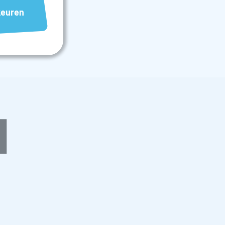
omstig van
keuren