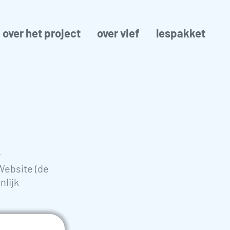
over het project
over vief
lespakket
w
Website (de
nlijk