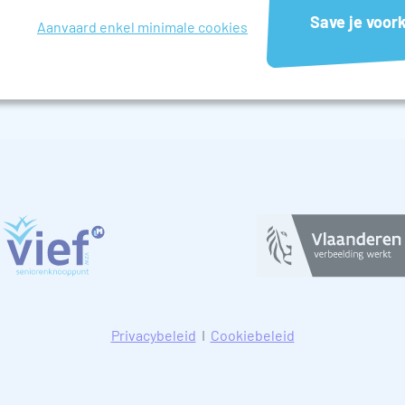
ies of adverteerders. Dit zijn permanente cookies en zijn bijna altijd afk
Beluister alle verhalen op
Save je voor
Aanvaard enkel minimale cookies
Privacybeleid
I
Cookiebeleid