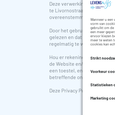
Deze verwerking wordt uitgev
te Livornostraat 25, 1050 Bru
overeenstemming met de toe
Wanneer u een w
vorm van cookie
gebruikt om de 
Door het gebruik van onze Web
een meer gepers
ervoor kiezen b
gelezen en dat u hiermee zon
meer te weten t
regelmatig te wijzigen volge
cookies kan ech
Hou er rekening mee dat we z
Strikt noodza
de Website en/of de Diensten.
Deze cookies zi
een toestel, en die bepaalde
Voorkeur coo
worden in onze 
betreffende ons gebruik van 
werden ondernom
inloggen of het
Voorkeur cookie
Statistieken 
gebracht over d
in het verleden
Deze Privacy Policy was laats
niet werken. De
wenst te zien, 
Statistieken co
Marketing co
gebruikt, zoals 
gebruikt worden
enige doel is o
Deze cookies vo
zolang de cooki
of het aantal g